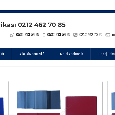
0532 213 54 85
0532 213 54 85
0212 462 70 85
i
ıfı
Aile Cüzdanı Kılıfı
Metal Anahtarlık
Bagaj Etike