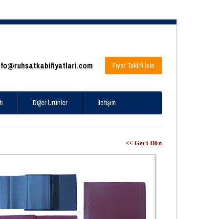
nfo@ruhsatkabifiyatlari.com
Fiyat Teklifi İste
ti
Diğer Ürünler
İletişim
<< Geri Dön