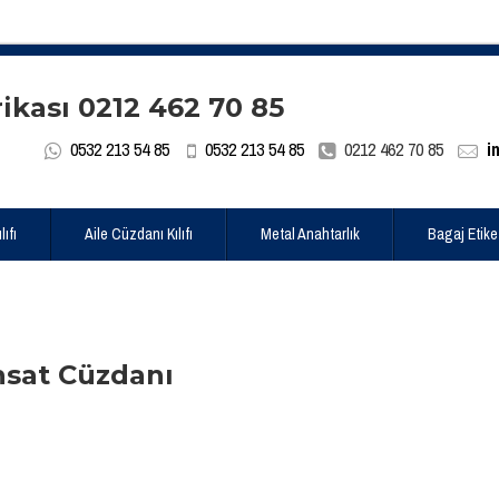
0532 213 54 85
0532 213 54 85
0212 462 70 85
i
ıfı
Aile Cüzdanı Kılıfı
Metal Anahtarlık
Bagaj Etike
hsat Cüzdanı