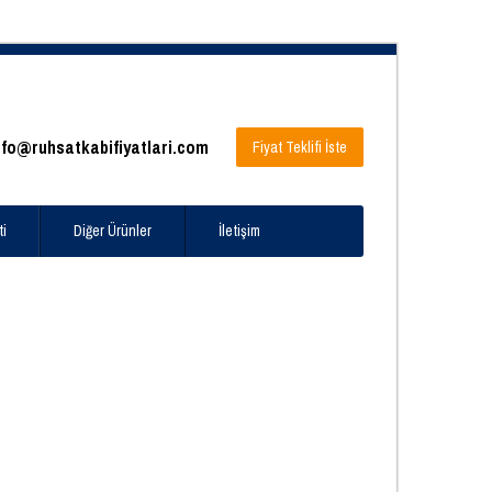
nfo@ruhsatkabifiyatlari.com
Fiyat Teklifi İste
ti
Diğer Ürünler
İletişim