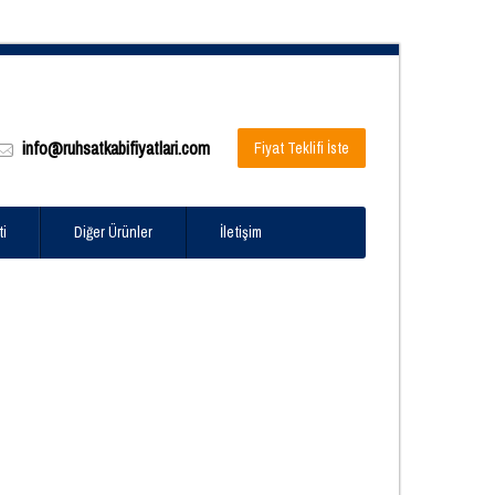
info@ruhsatkabifiyatlari.com
Fiyat Teklifi İste
ti
Diğer Ürünler
İletişim