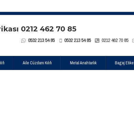
0532 213 54 85
0532 213 54 85
0212 462 70 85
ıfı
Aile Cüzdanı Kılıfı
Metal Anahtarlık
Bagaj Etike