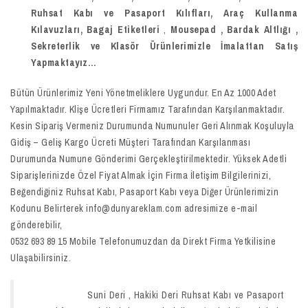
Ruhsat Kabı ve Pasaport Kılıfları, Araç Kullanma
Kılavuzları, Bagaj Etiketleri
,
Mousepad
,
Bardak Altlığı ,
Sekreterlik ve Klasör
Ürünlerimizle İmalattan Satış
Yapmaktayız…
Bütün Ürünlerimiz Yeni Yönetmeliklere Uygundur. En Az 1000 Adet
Yapılmaktadır. Klişe Ücretleri Firmamız Tarafından Karşılanmaktadır.
Kesin Sipariş Vermeniz Durumunda Numunuler Geri Alınmak Koşuluyla
Gidiş – Geliş Kargo Ücreti Müşteri Tarafından Karşılanması
Durumunda Numune Gönderimi Gerçekleştirilmektedir. Yüksek Adetli
Siparişlerinizde Özel Fiyat Almak İçin Firma İletişim Bilgilerinizi,
Beğendiğiniz Ruhsat Kabı, Pasaport Kabı veya Diğer Ürünlerimizin
Kodunu Belirterek info@dunyareklam.com adresimize e-mail
gönderebilir,
0532 693 89 15 Mobile Telefonumuzdan da Direkt Firma Yetkilisine
Ulaşabilirsiniz.
Suni Deri , Hakiki Deri Ruhsat Kabı ve Pasaport