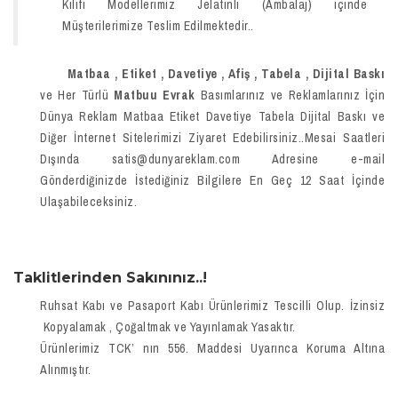
Kılıfı Modellerimiz Jelatinli (Ambalaj) içinde
Müşterilerimize Teslim Edilmektedir..
Matbaa , Etiket , Davetiye , Afiş , Tabela , Dijital Baskı
ve Her Türlü
Matbuu Evrak
Basımlarınız ve Reklamlarınız İçin
Dünya Reklam Matbaa Etiket Davetiye Tabela Dijital Baskı ve
Diğer İnternet Sitelerimizi Ziyaret Edebilirsiniz..Mesai Saatleri
Dışında satis@dunyareklam.com Adresine e-mail
Gönderdiğinizde İstediğiniz Bilgilere En Geç 12 Saat İçinde
Ulaşabileceksiniz.
Taklitlerinden Sakınınız..!
Ruhsat Kabı ve Pasaport Kabı Ürünlerimiz Tescilli Olup. İzinsiz
Kopyalamak , Çoğaltmak ve Yayınlamak Yasaktır.
Ürünlerimiz TCK’ nın 556. Maddesi Uyarınca Koruma Altına
Alınmıştır.