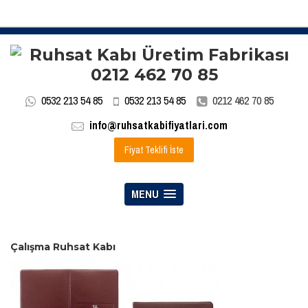
0532 213 54 85
0532 213 54 85
0212 462 70 85
info@ruhsatkabifiyatlari.com
Fiyat Teklifi İste
MENU
Çalışma Ruhsat Kabı