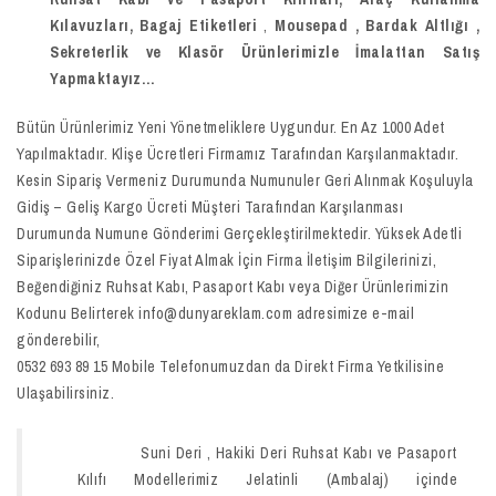
Kılavuzları, Bagaj Etiketleri
,
Mousepad
,
Bardak Altlığı ,
Sekreterlik ve Klasör
Ürünlerimizle İmalattan Satış
Yapmaktayız…
Bütün Ürünlerimiz Yeni Yönetmeliklere Uygundur. En Az 1000 Adet
Yapılmaktadır. Klişe Ücretleri Firmamız Tarafından Karşılanmaktadır.
Kesin Sipariş Vermeniz Durumunda Numunuler Geri Alınmak Koşuluyla
Gidiş – Geliş Kargo Ücreti Müşteri Tarafından Karşılanması
Durumunda Numune Gönderimi Gerçekleştirilmektedir. Yüksek Adetli
Siparişlerinizde Özel Fiyat Almak İçin Firma İletişim Bilgilerinizi,
Beğendiğiniz Ruhsat Kabı, Pasaport Kabı veya Diğer Ürünlerimizin
Kodunu Belirterek info@dunyareklam.com adresimize e-mail
gönderebilir,
0532 693 89 15 Mobile Telefonumuzdan da Direkt Firma Yetkilisine
Ulaşabilirsiniz.
Suni Deri , Hakiki Deri Ruhsat Kabı ve Pasaport
Kılıfı Modellerimiz Jelatinli (Ambalaj) içinde