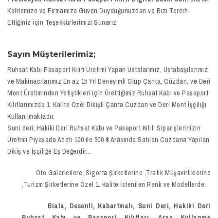
Kalitemize ve Firmamıza Güven Duyduğunuzdan ve Bizi Tercih
Ettiğiniz için Teşekkürlerimizi Sunarız
Sayın Müşterilerimiz;
Ruhsat Kabı Pasaport Kılıfı Üretimi Yapan Ustalarımız, Ustabaşılarımız
ve Makinacılarımız En az 15 Yıl Deneyimli Olup Çanta, Cüzdan, ve Deri
Mont Üretiminden Yetiştikleri için Ürettiğimiz Ruhsat Kabı ve Pasaport
Kılıflarımızda 1. Kalite Özel Dikişli Çanta Cüzdan ve Deri Mont İşçiliği
Kullanılmaktadır.
Suni deri, Hakiki Deri Ruhsat Kabı ve Pasaport Kılıfı Siparişlerinizin
Üretimi Piyasada Adeti 100 ile 300 $ Arasında Satılan Cüzdana Yapılan
Dikiş ve İşçiliğe Eş Değerdir…
Oto Galericilere ,Sigorta Şirketlerine ,Trafik Müşavirliklerine
,Turizm Şirketlerine Özel 1. Kalite İstenilen Renk ve Modellerde…
Biala, Desenli, Kabartmalı, Suni Deri, Hakiki Deri
Ruhsat Kabı ve Pasaport Kılıfları, Araç Kullanma