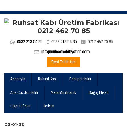
0532 213 54 85
0532 213 54 85
0212 462 70 85
info@ruhsatkabifiyatlari.com
Fiyat Teklifi İste
Anasayfa
Ruhsat Kabı
Pasaport Kılıfı
Aile Cüzdanı Kılıfı
Metal Anahtarlık
Bagaj Etiketi
Diğer Ürünler
İletişim
DS-01-02