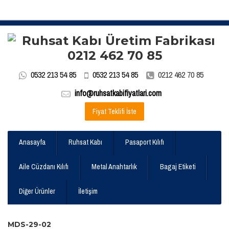
0532 213 54 85
0532 213 54 85
0212 462 70 85
info@ruhsatkabifiyatlari.com
Fiyat Teklifi İste
Anasayfa
Ruhsat Kabı
Pasaport Kılıfı
Aile Cüzdanı Kılıfı
Metal Anahtarlık
Bagaj Etiketi
Diğer Ürünler
İletişim
MDS-29-02