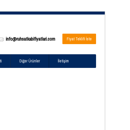
info@ruhsatkabifiyatlari.com
Fiyat Teklifi İste
ti
Diğer Ürünler
İletişim