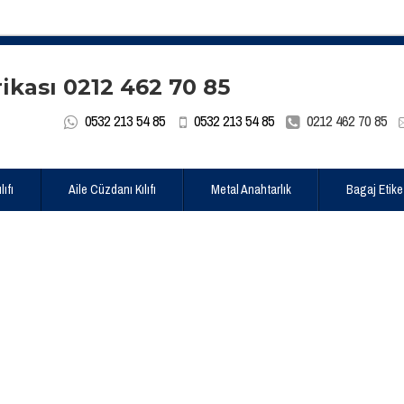
0532 213 54 85
0532 213 54 85
0212 462 70 85
ıfı
Aile Cüzdanı Kılıfı
Metal Anahtarlık
Bagaj Etike