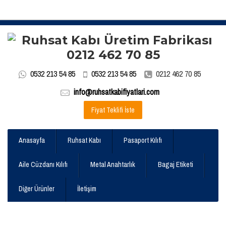
0532 213 54 85
0532 213 54 85
0212 462 70 85
info@ruhsatkabifiyatlari.com
Fiyat Teklifi İste
Anasayfa
Ruhsat Kabı
Pasaport Kılıfı
Aile Cüzdanı Kılıfı
Metal Anahtarlık
Bagaj Etiketi
Diğer Ürünler
İletişim