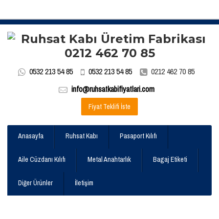
0532 213 54 85
0532 213 54 85
0212 462 70 85
info@ruhsatkabifiyatlari.com
Fiyat Teklifi İste
Anasayfa
Ruhsat Kabı
Pasaport Kılıfı
Aile Cüzdanı Kılıfı
Metal Anahtarlık
Bagaj Etiketi
Diğer Ürünler
İletişim