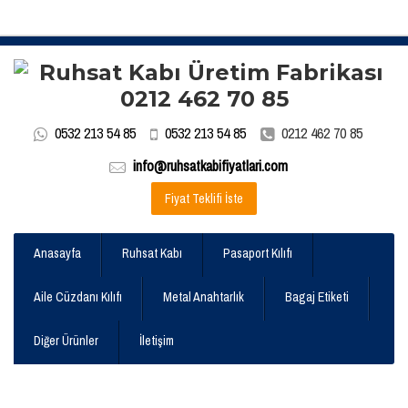
0532 213 54 85
0532 213 54 85
0212 462 70 85
info@ruhsatkabifiyatlari.com
Fiyat Teklifi İste
Anasayfa
Ruhsat Kabı
Pasaport Kılıfı
Aile Cüzdanı Kılıfı
Metal Anahtarlık
Bagaj Etiketi
Diğer Ürünler
İletişim