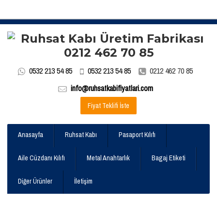
0532 213 54 85
0532 213 54 85
0212 462 70 85
info@ruhsatkabifiyatlari.com
Fiyat Teklifi İste
Anasayfa
Ruhsat Kabı
Pasaport Kılıfı
Aile Cüzdanı Kılıfı
Metal Anahtarlık
Bagaj Etiketi
Diğer Ürünler
İletişim