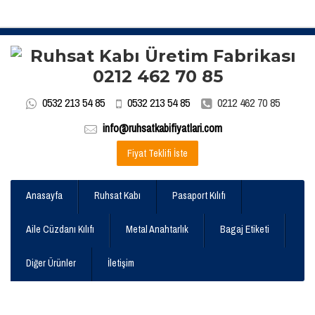
0532 213 54 85
0532 213 54 85
0212 462 70 85
info@ruhsatkabifiyatlari.com
Fiyat Teklifi İste
Anasayfa
Ruhsat Kabı
Pasaport Kılıfı
Aile Cüzdanı Kılıfı
Metal Anahtarlık
Bagaj Etiketi
Diğer Ürünler
İletişim