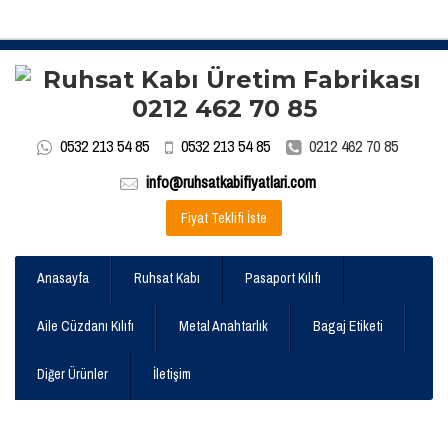
0532 213 54 85
0532 213 54 85
0212 462 70 85
info@ruhsatkabifiyatlari.com
Fiyat Teklifi İste
Anasayfa
Ruhsat Kabı
Pasaport Kılıfı
Aile Cüzdanı Kılıfı
Metal Anahtarlık
Bagaj Etiketi
Diğer Ürünler
İletişim