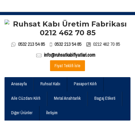
0532 213 54 85
0532 213 54 85
0212 462 70 85
info@ruhsatkabifiyatlari.com
Fiyat Teklifi İste
Anasayfa
Ruhsat Kabı
Pasaport Kılıfı
Aile Cüzdanı Kılıfı
Metal Anahtarlık
Bagaj Etiketi
Diğer Ürünler
İletişim