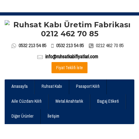
0532 213 54 85
0532 213 54 85
0212 462 70 85
info@ruhsatkabifiyatlari.com
Fiyat Teklifi İste
Anasayfa
Ruhsat Kabı
Pasaport Kılıfı
Aile Cüzdanı Kılıfı
Metal Anahtarlık
Bagaj Etiketi
Diğer Ürünler
İletişim