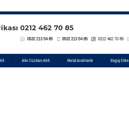
0532 213 54 85
0532 213 54 85
0212 462 70 85
ıfı
Aile Cüzdanı Kılıfı
Metal Anahtarlık
Bagaj Etike