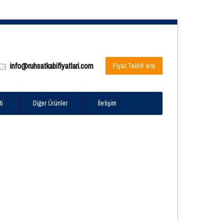
info@ruhsatkabifiyatlari.com
Fiyat Teklifi İste
ti
Diğer Ürünler
İletişim