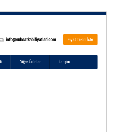
info@ruhsatkabifiyatlari.com
Fiyat Teklifi İste
ti
Diğer Ürünler
İletişim