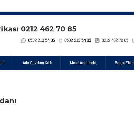
0532 213 54 85
0532 213 54 85
0212 462 70 85
ıfı
Aile Cüzdanı Kılıfı
Metal Anahtarlık
Bagaj Etike
zdanı