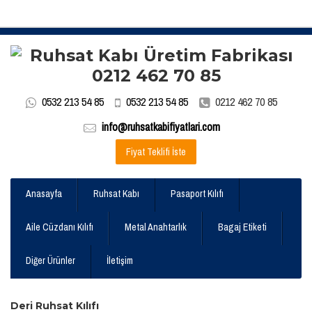
0532 213 54 85
0532 213 54 85
0212 462 70 85
info@ruhsatkabifiyatlari.com
Fiyat Teklifi İste
Anasayfa
Ruhsat Kabı
Pasaport Kılıfı
Aile Cüzdanı Kılıfı
Metal Anahtarlık
Bagaj Etiketi
Diğer Ürünler
İletişim
Deri Ruhsat Kılıfı