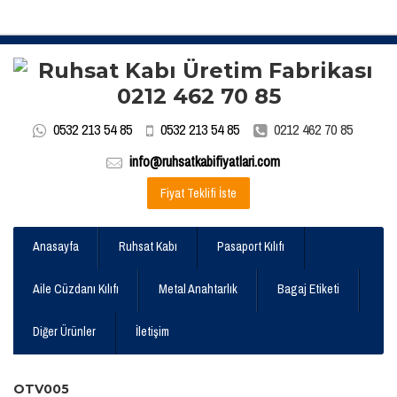
0532 213 54 85
0532 213 54 85
0212 462 70 85
info@ruhsatkabifiyatlari.com
Fiyat Teklifi İste
Anasayfa
Ruhsat Kabı
Pasaport Kılıfı
Aile Cüzdanı Kılıfı
Metal Anahtarlık
Bagaj Etiketi
Diğer Ürünler
İletişim
OTV005