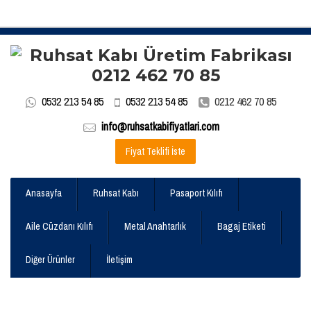
0532 213 54 85
0532 213 54 85
0212 462 70 85
info@ruhsatkabifiyatlari.com
Fiyat Teklifi İste
Anasayfa
Ruhsat Kabı
Pasaport Kılıfı
Aile Cüzdanı Kılıfı
Metal Anahtarlık
Bagaj Etiketi
Diğer Ürünler
İletişim