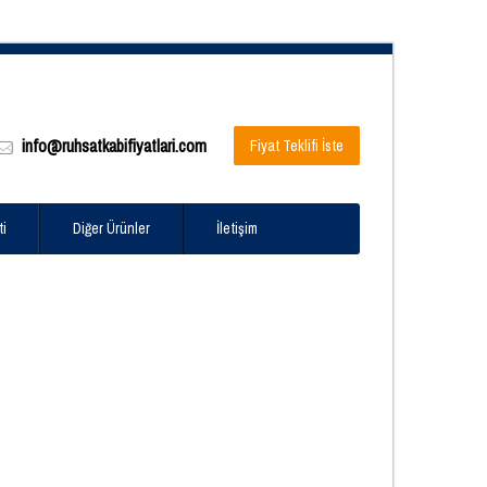
info@ruhsatkabifiyatlari.com
Fiyat Teklifi İste
ti
Diğer Ürünler
İletişim