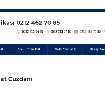
0532 213 54 85
0532 213 54 85
0212 462 70 85
ıfı
Aile Cüzdanı Kılıfı
Metal Anahtarlık
Bagaj Etike
at Cüzdanı