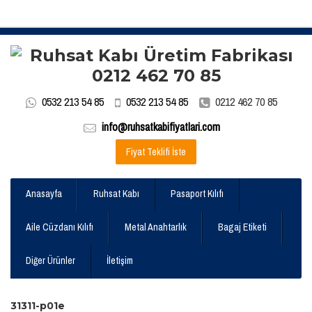
0532 213 54 85
0532 213 54 85
0212 462 70 85
info@ruhsatkabifiyatlari.com
Fiyat Teklifi İste
Anasayfa
Ruhsat Kabı
Pasaport Kılıfı
Aile Cüzdanı Kılıfı
Metal Anahtarlık
Bagaj Etiketi
Diğer Ürünler
İletişim
31311-p01e