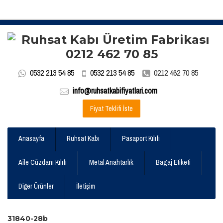
0532 213 54 85
0532 213 54 85
0212 462 70 85
info@ruhsatkabifiyatlari.com
Fiyat Teklifi İste
Anasayfa
Ruhsat Kabı
Pasaport Kılıfı
Aile Cüzdanı Kılıfı
Metal Anahtarlık
Bagaj Etiketi
Diğer Ürünler
İletişim
31840-28b