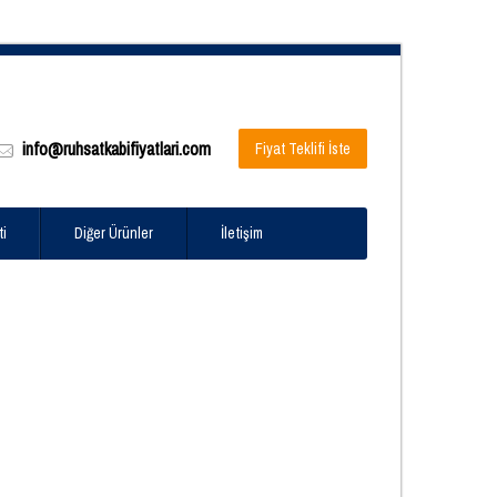
info@ruhsatkabifiyatlari.com
Fiyat Teklifi İste
ti
Diğer Ürünler
İletişim