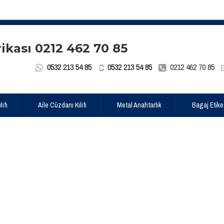
0532 213 54 85
0532 213 54 85
0212 462 70 85
ıfı
Aile Cüzdanı Kılıfı
Metal Anahtarlık
Bagaj Etike