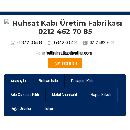
0532 213 54 85
0532 213 54 85
0212 462 70 85
info@ruhsatkabifiyatlari.com
Fiyat Teklifi İste
Anasayfa
Ruhsat Kabı
Pasaport Kılıfı
Aile Cüzdanı Kılıfı
Metal Anahtarlık
Bagaj Etiketi
Diğer Ürünler
İletişim