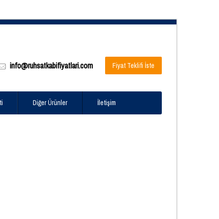
info@ruhsatkabifiyatlari.com
Fiyat Teklifi İste
ti
Diğer Ürünler
İletişim