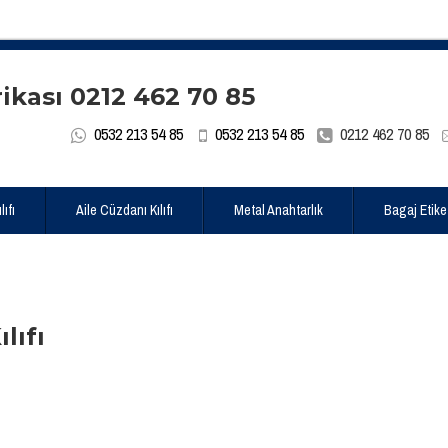
0532 213 54 85
0532 213 54 85
0212 462 70 85
ıfı
Aile Cüzdanı Kılıfı
Metal Anahtarlık
Bagaj Etike
lıfı