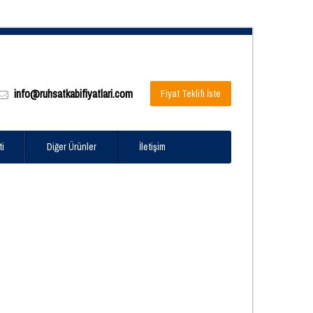
info@ruhsatkabifiyatlari.com
Fiyat Teklifi İste
ti
Diğer Ürünler
İletişim