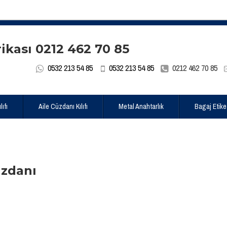
0532 213 54 85
0532 213 54 85
0212 462 70 85
ıfı
Aile Cüzdanı Kılıfı
Metal Anahtarlık
Bagaj Etike
üzdanı