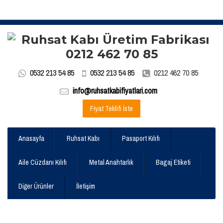
0532 213 54 85
0532 213 54 85
0212 462 70 85
info@ruhsatkabifiyatlari.com
Fiyat Teklifi İste
Anasayfa
Ruhsat Kabı
Pasaport Kılıfı
Aile Cüzdanı Kılıfı
Metal Anahtarlık
Bagaj Etiketi
Diğer Ürünler
İletişim