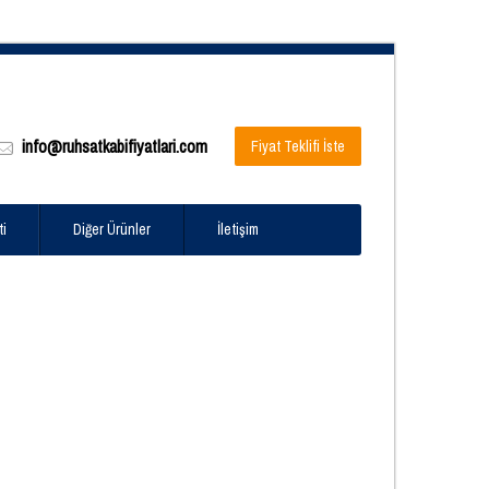
info@ruhsatkabifiyatlari.com
Fiyat Teklifi İste
ti
Diğer Ürünler
İletişim