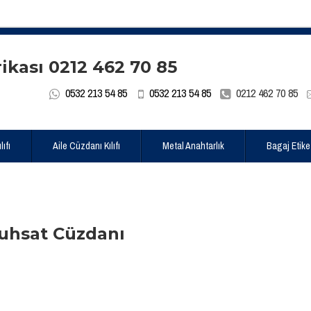
0532 213 54 85
0532 213 54 85
0212 462 70 85
ıfı
Aile Cüzdanı Kılıfı
Metal Anahtarlık
Bagaj Etike
Ruhsat Cüzdanı