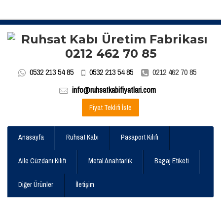
0532 213 54 85
0532 213 54 85
0212 462 70 85
info@ruhsatkabifiyatlari.com
Fiyat Teklifi İste
Anasayfa
Ruhsat Kabı
Pasaport Kılıfı
Aile Cüzdanı Kılıfı
Metal Anahtarlık
Bagaj Etiketi
Diğer Ürünler
İletişim