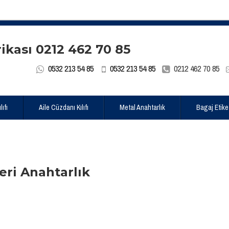
0532 213 54 85
0532 213 54 85
0212 462 70 85
ıfı
Aile Cüzdanı Kılıfı
Metal Anahtarlık
Bagaj Etike
eri Anahtarlık