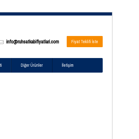
info@ruhsatkabifiyatlari.com
Fiyat Teklifi İste
ti
Diğer Ürünler
İletişim