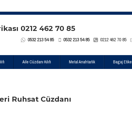
0532 213 54 85
0532 213 54 85
0212 462 70 85
ıfı
Aile Cüzdanı Kılıfı
Metal Anahtarlık
Bagaj Etike
Deri Ruhsat Cüzdanı