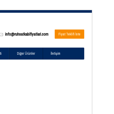
info@ruhsatkabifiyatlari.com
Fiyat Teklifi İste
ti
Diğer Ürünler
İletişim