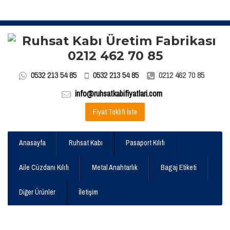
0532 213 54 85
0532 213 54 85
0212 462 70 85
info@ruhsatkabifiyatlari.com
Fiyat Teklifi İste
Anasayfa
Ruhsat Kabı
Pasaport Kılıfı
Aile Cüzdanı Kılıfı
Metal Anahtarlık
Bagaj Etiketi
Diğer Ürünler
İletişim