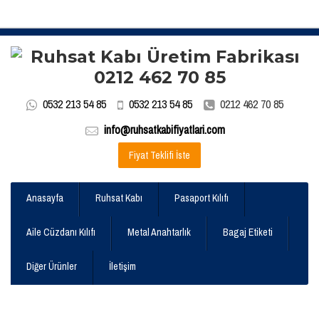
0532 213 54 85
0532 213 54 85
0212 462 70 85
info@ruhsatkabifiyatlari.com
Fiyat Teklifi İste
Anasayfa
Ruhsat Kabı
Pasaport Kılıfı
Aile Cüzdanı Kılıfı
Metal Anahtarlık
Bagaj Etiketi
Diğer Ürünler
İletişim