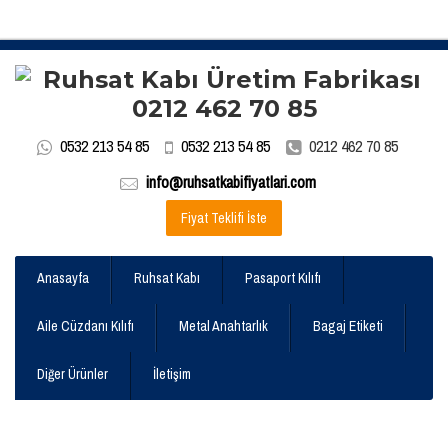
0532 213 54 85
0532 213 54 85
0212 462 70 85
info@ruhsatkabifiyatlari.com
Fiyat Teklifi İste
Anasayfa
Ruhsat Kabı
Pasaport Kılıfı
Aile Cüzdanı Kılıfı
Metal Anahtarlık
Bagaj Etiketi
Diğer Ürünler
İletişim