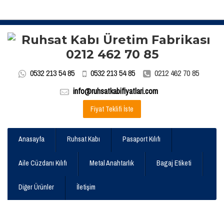
0532 213 54 85
0532 213 54 85
0212 462 70 85
info@ruhsatkabifiyatlari.com
Fiyat Teklifi İste
Anasayfa
Ruhsat Kabı
Pasaport Kılıfı
Aile Cüzdanı Kılıfı
Metal Anahtarlık
Bagaj Etiketi
Diğer Ürünler
İletişim