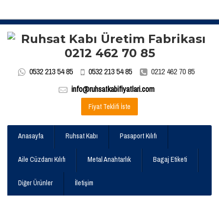
0532 213 54 85
0532 213 54 85
0212 462 70 85
info@ruhsatkabifiyatlari.com
Fiyat Teklifi İste
Anasayfa
Ruhsat Kabı
Pasaport Kılıfı
Aile Cüzdanı Kılıfı
Metal Anahtarlık
Bagaj Etiketi
Diğer Ürünler
İletişim