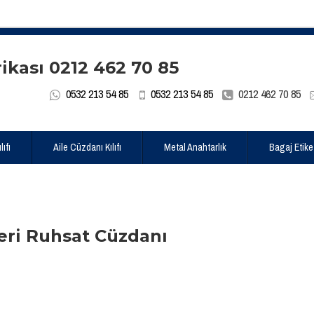
0532 213 54 85
0532 213 54 85
0212 462 70 85
ıfı
Aile Cüzdanı Kılıfı
Metal Anahtarlık
Bagaj Etike
eri Ruhsat Cüzdanı