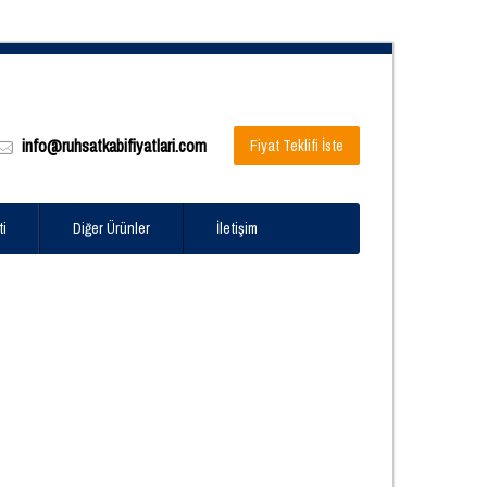
info@ruhsatkabifiyatlari.com
Fiyat Teklifi İste
ti
Diğer Ürünler
İletişim