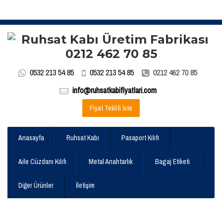
0532 213 54 85
0532 213 54 85
0212 462 70 85
info@ruhsatkabifiyatlari.com
Fiyat Teklifi İste
Anasayfa
Ruhsat Kabı
Pasaport Kılıfı
Aile Cüzdanı Kılıfı
Metal Anahtarlık
Bagaj Etiketi
Diğer Ürünler
İletişim