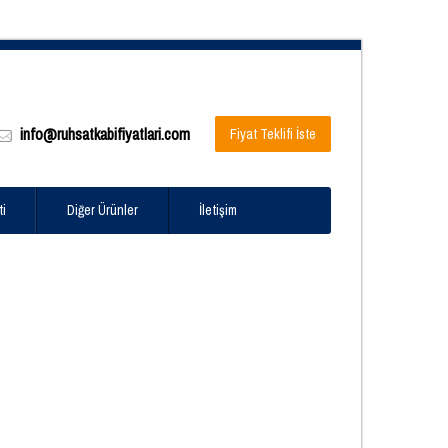
info@ruhsatkabifiyatlari.com
Fiyat Teklifi İste
ti
Diğer Ürünler
İletişim