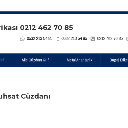
0532 213 54 85
0532 213 54 85
0212 462 70 85
ıfı
Aile Cüzdanı Kılıfı
Metal Anahtarlık
Bagaj Etike
uhsat Cüzdanı