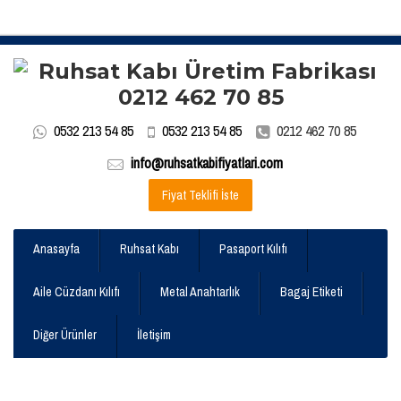
0532 213 54 85
0532 213 54 85
0212 462 70 85
info@ruhsatkabifiyatlari.com
Fiyat Teklifi İste
Anasayfa
Ruhsat Kabı
Pasaport Kılıfı
Aile Cüzdanı Kılıfı
Metal Anahtarlık
Bagaj Etiketi
Diğer Ürünler
İletişim