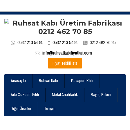
0532 213 54 85
0532 213 54 85
0212 462 70 85
info@ruhsatkabifiyatlari.com
Fiyat Teklifi İste
Anasayfa
Ruhsat Kabı
Pasaport Kılıfı
Aile Cüzdanı Kılıfı
Metal Anahtarlık
Bagaj Etiketi
Diğer Ürünler
İletişim