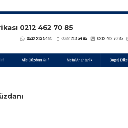
0532 213 54 85
0532 213 54 85
0212 462 70 85
ıfı
Aile Cüzdanı Kılıfı
Metal Anahtarlık
Bagaj Etike
üzdanı