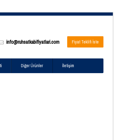
info@ruhsatkabifiyatlari.com
Fiyat Teklifi İste
ti
Diğer Ürünler
İletişim