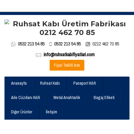
0532 213 54 85
0532 213 54 85
0212 462 70 85
info@ruhsatkabifiyatlari.com
Fiyat Teklifi İste
Anasayfa
Ruhsat Kabı
Pasaport Kılıfı
Aile Cüzdanı Kılıfı
Metal Anahtarlık
Bagaj Etiketi
Diğer Ürünler
İletişim