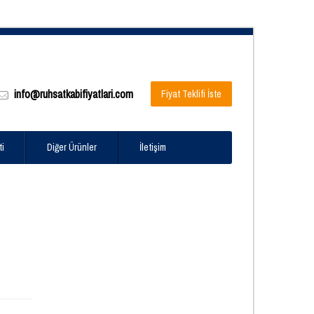
info@ruhsatkabifiyatlari.com
Fiyat Teklifi İste
ti
Diğer Ürünler
İletişim