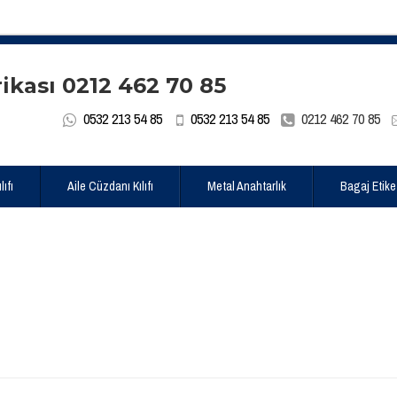
0532 213 54 85
0532 213 54 85
0212 462 70 85
ıfı
Aile Cüzdanı Kılıfı
Metal Anahtarlık
Bagaj Etike