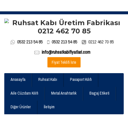
0532 213 54 85
0532 213 54 85
0212 462 70 85
info@ruhsatkabifiyatlari.com
Fiyat Teklifi İste
Anasayfa
Ruhsat Kabı
Pasaport Kılıfı
Aile Cüzdanı Kılıfı
Metal Anahtarlık
Bagaj Etiketi
Diğer Ürünler
İletişim