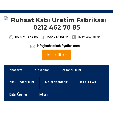
0532 213 54 85
0532 213 54 85
0212 462 70 85
info@ruhsatkabifiyatlari.com
Fiyat Teklifi İste
Anasayfa
Ruhsat Kabı
Pasaport Kılıfı
Aile Cüzdanı Kılıfı
Metal Anahtarlık
Bagaj Etiketi
Diğer Ürünler
İletişim