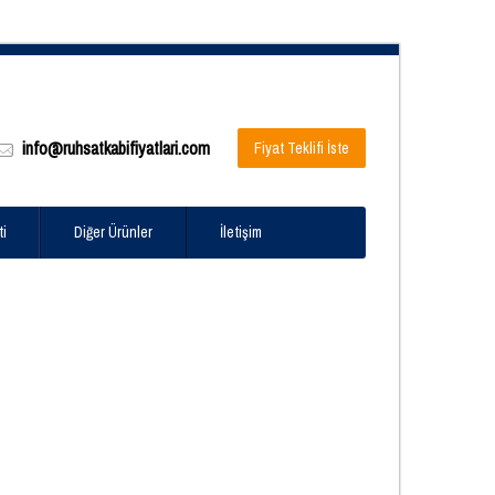
info@ruhsatkabifiyatlari.com
Fiyat Teklifi İste
ti
Diğer Ürünler
İletişim