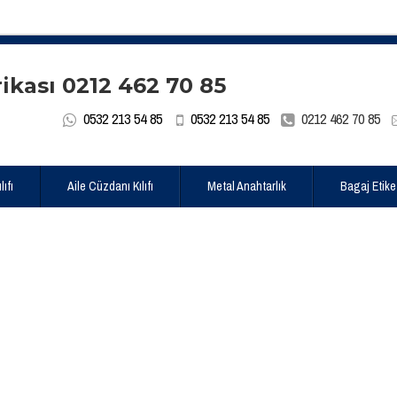
0532 213 54 85
0532 213 54 85
0212 462 70 85
ıfı
Aile Cüzdanı Kılıfı
Metal Anahtarlık
Bagaj Etike